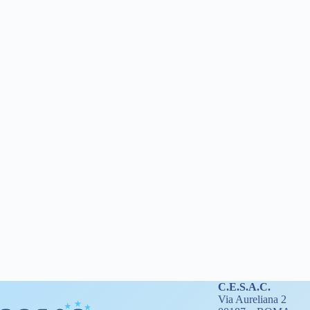
C.E.S.A.C.
Via Aureliana 2