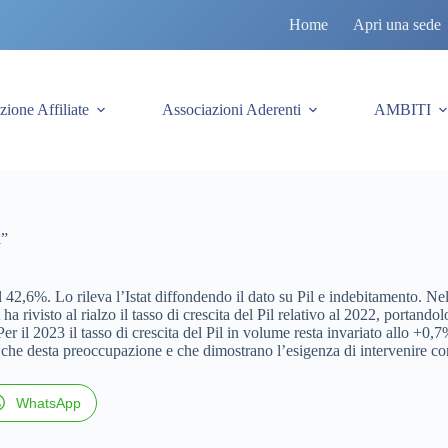
Home
Apri una sede
zione Affiliate
Associazioni Aderenti
AMBITI
i”
l 42,6%. Lo rileva l’Istat diffondendo il dato su Pil e indebitamento. Ne
ha rivisto al rialzo il tasso di crescita del Pil relativo al 2022, portan
 Per il 2023 il tasso di crescita del Pil in volume resta invariato allo +0
 che desta preoccupazione e che dimostrano l’esigenza di intervenire con 
WhatsApp