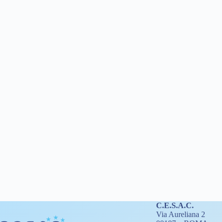
C.E.S.A.C.
Via Aureliana 2