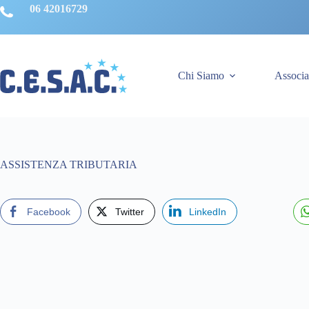
Salta
06 42016729
al
contenuto
Chi Siamo
Associa
ASSISTENZA TRIBUTARIA
Facebook
Twitter
LinkedIn