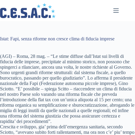
Salta
al
contenuto
Istat: Fapi, senza riforme non cresce clima di fiducia imprese
(AGI) – Roma, 28 mag. – “Le stime diffuse dall’Istat sui livelli di
fiducia delle imprese, precipitate al minimo storico, non possono che
spingerci a rilanciare, ancora una volta, le nostre richieste al Governo.
Sono urgenti grandi riforme strutturali: dal sistema fiscale, a quello
burocratico, passando per quello giudiziario”. Lo afferma il presidente
nazionale della Fapi (Federazione autonoma piccole imprese), Gino
Sciotto. “E’ possibile – spiega Scitto – riaccendere un clima di fiducia
nel nostro Paese solo varando una riforma fiscale che preveda
l’introduzione della flat tax con un’unica aliquota al 15 per cento; una
riforma organica su semplificazione e sburocratizzazione, abrogando le
miglia di leggi inutili da quelle nazionali a quelle regionali; ed infine
una riforma del sistema giustizia che possa assicurare certezza e
rapidita’ dei procedimenti”.
Crescita e sviluppo, gia’ prima dell’emergenza sanitaria, secondo
Sciotto, “avevano subito forti rallentamenti, ma ora non c’e’ piu’ tempo