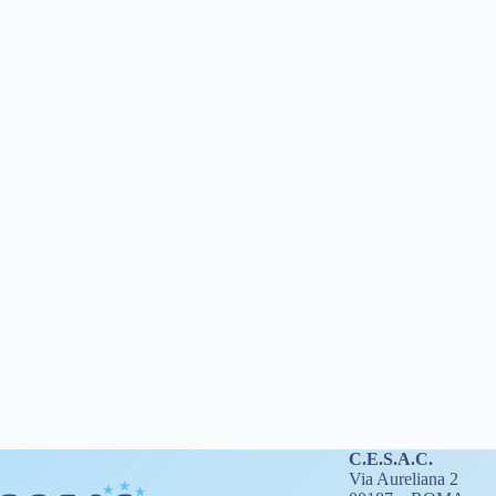
C.E.S.A.C.
Via Aureliana 2