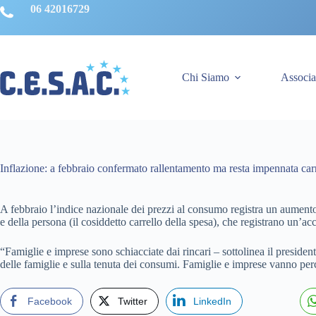
Salta
06 42016729
al
contenuto
Chi Siamo
Associa
Inflazione: a febbraio confermato rallentamento ma resta impennata carr
A febbraio l’indice nazionale dei prezzi al consumo registra un aumento
e della persona (il cosiddetto carrello della spesa), che registrano un’
“Famiglie e imprese sono schiacciate dai rincari – sottolinea il presid
delle famiglie e sulla tenuta dei consumi. Famiglie e imprese vanno perc
Facebook
Twitter
LinkedIn