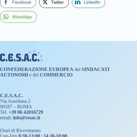
Facebook
Twitter
LinkedIn
WhatsApp
CONFEDERAZIONE
EUROPEA
dei
SINDACATI
AUTONOMI
e del
COMMERCIO
C.E.S.A.C.
Via Aureliana 2
00187 – ROMA
Tel.
+39 06 42016729
email:
info@cesac.it
Orari di Ricevimento
Lun-Ven
8:30-13:00
|
14.30-18:00