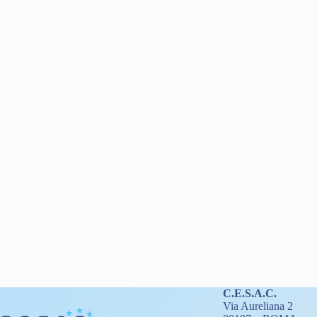
C.E.S.A.C.
Via Aureliana 2