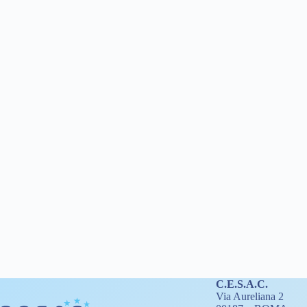
C.E.S.A.C.
Via Aureliana 2