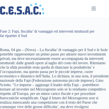
Salta
al
contenuto
Fase 2: Fapi, fiscalita’ di vantaggio ed interventi strutturali per
far ripartire il Sud
Roma, 04 giu – (Nova) – La fiscalita’ di vantaggio per il Sud e le Isole
potrebbe rappresentare un primo passo per attrarre nuovi investimenti
privati, ma deve necessariamente essere accompagnata da interventi
strutturali: dalle grandi opere al taglio del costo del lavoro. Riteniamo
che la sfida possibile resta quella di rilanciare la produttivita’ e
l’occupazione, ma questo passa per le piccole imprese, cuore
economico e dinamico dell’Italia. Lo dichiara, in una nota, il presidente
nazionale della Fapi (Federazione autonoma piccole imprese), Gino
Sciotto. “Le imprese – aggiunge il leader della Fapi – potrebbero
tornare ad investire nel Mezzogiorno solo se lo rendiamo competitivo
rispetto all’Europa, per un minor carico fiscale e per procedure
burocratiche semplificate. Oggi il futuro del Mezzogiorno non si
realizza innescando una competizione con il resto del Paese che
comunque vive delle grosse difficolta’, ma deve rivolgersi