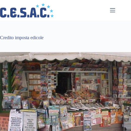
Salta
al
contenuto
Credito imposta edicole